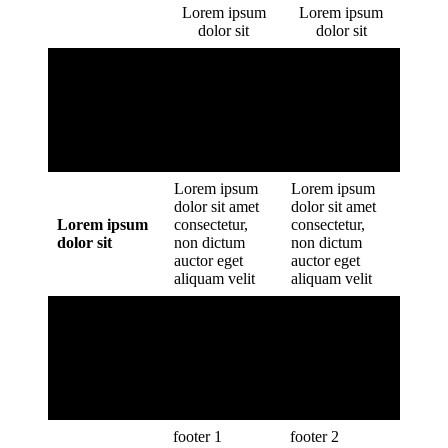
Lorem ipsum
Lorem ipsum
dolor sit
dolor sit
Lorem ipsum
Lorem ipsum
dolor sit amet
dolor sit amet
Lorem ipsum
consectetur,
consectetur,
dolor sit
non dictum
non dictum
auctor eget
auctor eget
aliquam velit
aliquam velit
Lorem ipsum
Lorem ipsum
dolor sit amet
dolor sit amet
Lorem ipsum
consectetur,
consectetur,
dolor sit
non dictum
non dictum
auctor eget
auctor eget
aliquam velit
aliquam velit
Lorem ipsum
Lorem ipsum
dolor sit amet
dolor sit amet
Lorem ipsum
consectetur,
consectetur,
dolor sit
non dictum
non dictum
auctor eget
auctor eget
aliquam velit
aliquam velit
footer 1
footer 2