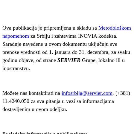
Ova publikacija je pripremljena u skladu sa
Metodološkom
napomenom
za Srbiju i zahtevima INOVIA kodeksa.
Saradnje navedene u ovom dokumentu uključuju sve
prenose vrednosti od 1. januara do 31. decembra, za svaku
godinu objave, od strane
SERVIER
Grupe, lokalno ili u
inostranstvu.
Možete nas kontaktirati na
infosrbija@servier.com
, (+381)
11.4240.050 za sva pitanja u vezi sa informacijama
dostavljenim u ovom odeljku.
Pogledajte informacije o publikacijama